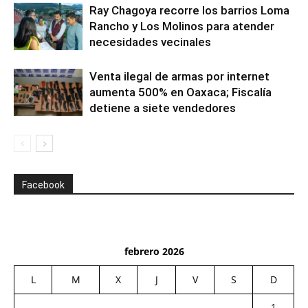
Ray Chagoya recorre los barrios Loma
Rancho y Los Molinos para atender
necesidades vecinales
Venta ilegal de armas por internet
aumenta 500% en Oaxaca; Fiscalía
detiene a siete vendedores
Facebook
febrero 2026
L
M
X
J
V
S
D
1