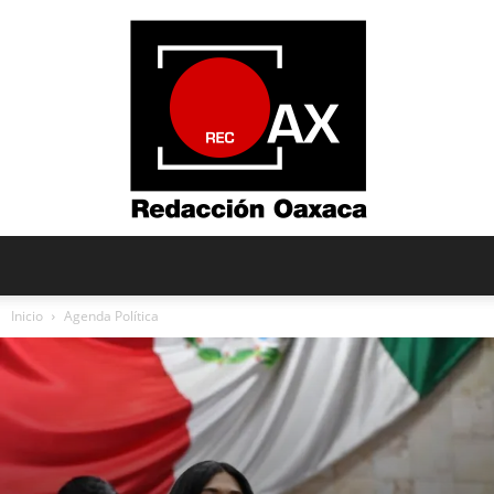
Redacción
Inicio
Agenda Política
Oaxaca