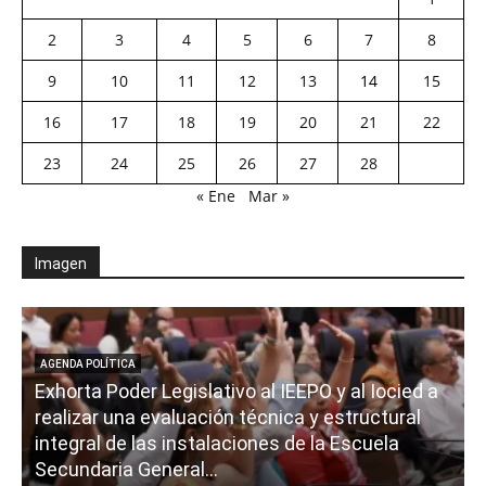
2
3
4
5
6
7
8
9
10
11
12
13
14
15
16
17
18
19
20
21
22
23
24
25
26
27
28
« Ene
Mar »
Imagen
AGENDA POLÍTICA
Exhorta Poder Legislativo al IEEPO y al Iocied a
realizar una evaluación técnica y estructural
integral de las instalaciones de la Escuela
Secundaria General...