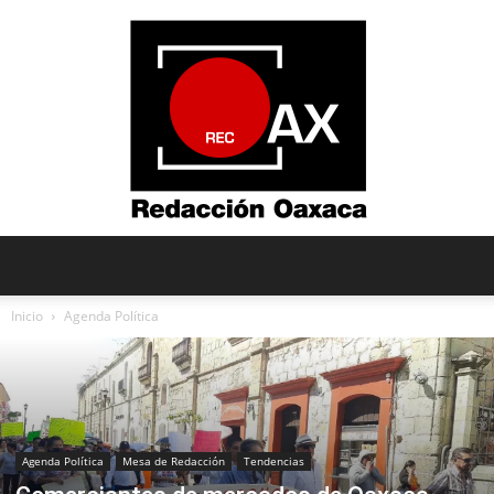
Redacción
Inicio
Agenda Política
Oaxaca
Agenda Política
Mesa de Redacción
Tendencias