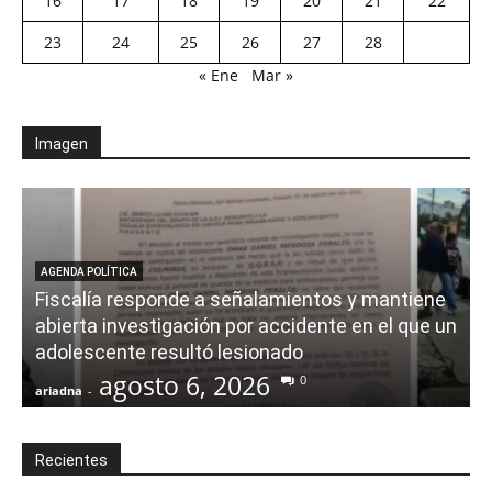
16
17
18
19
20
21
22
23
24
25
26
27
28
« Ene
Mar »
Imagen
AGENDA POLÍTICA
Fiscalía responde a señalamientos y mantiene
abierta investigación por accidente en el que un
adolescente resultó lesionado
agosto 6, 2026
0
ariadna
-
a
Recientes