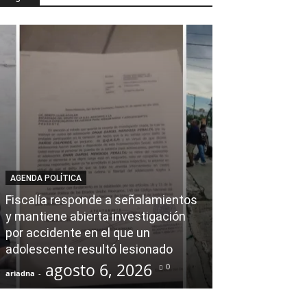
AGENDA POLÍTICA
AL CIERRE
Fiscalía responde a señalamientos
y mantiene abierta investigación
Ray Chagoya s
por accidente en el que un
Banco de Mate
adolescente resultó lesionado
en obras comu
agosto 6, 2026
agost
0
ariadna
-
ariadna
-