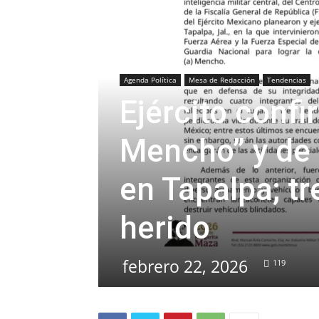
Agenda Política
Mesa de Redacción
Tendencias
Ejército confi
Mencho” y de 
en Tapalpa; tr
herido
febrero 22, 2026
119