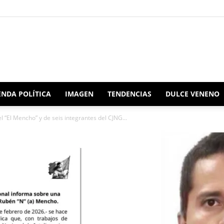
Redacción
NDA POLÍTICA
IMAGEN
TENDENCIAS
DULCE VENENO
l “El Mencho” y de seis integrantes del CJNG...
Oaxaca