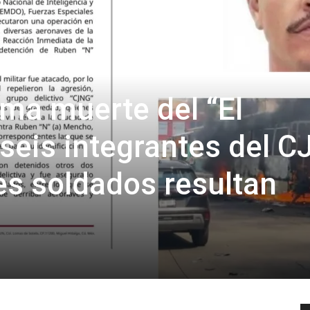
rma muerte del “El
seis integrantes del 
es soldados resultan