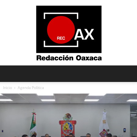
Redacción
Inicio
Agenda Política
Oaxaca