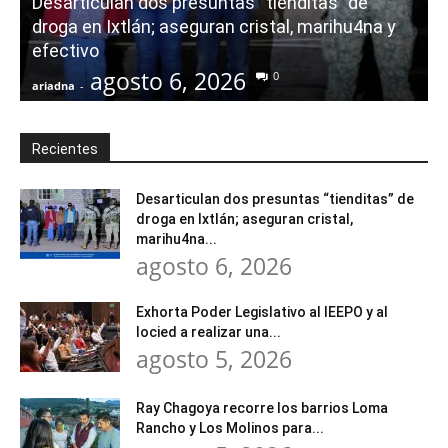
Desarticulan dos presuntas “tienditas” de
r
droga en Ixtlán; aseguran cristal, marihu4na y
i
efectivo
agosto 6, 2026
0
ariadna
-
a
Recientes
Desarticulan dos presuntas “tienditas” de
droga en Ixtlán; aseguran cristal,
marihu4na...
agosto 6, 2026
Exhorta Poder Legislativo al IEEPO y al
Iocied a realizar una...
agosto 5, 2026
Ray Chagoya recorre los barrios Loma
Rancho y Los Molinos para...