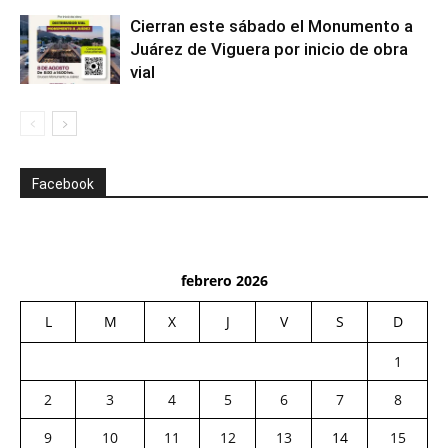
Cierran este sábado el Monumento a
Juárez de Viguera por inicio de obra
vial
Facebook
febrero 2026
L
M
X
J
V
S
D
1
2
3
4
5
6
7
8
9
10
11
12
13
14
15