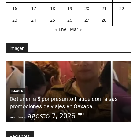
16
17
18
19
20
21
22
23
24
25
26
27
28
« Ene
Mar »
Imagen
IMAGEN
Detienen a 8 por presunto fraude con falsas
promociones de viajes en Oaxaca
agosto 7, 2026
0
ariadna
-
a
Recientes