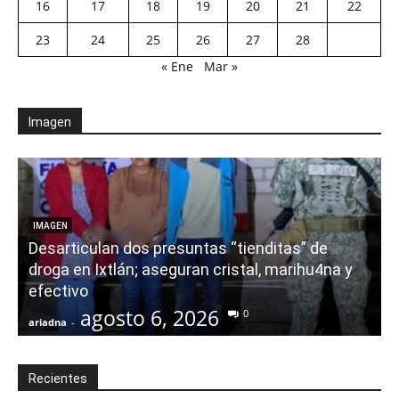
16
17
18
19
20
21
22
23
24
25
26
27
28
« Ene
Mar »
Imagen
E
IMAGEN
Desarticulan dos presuntas “tienditas” de
r
droga en Ixtlán; aseguran cristal, marihu4na y
i
efectivo
agosto 6, 2026
0
ariadna
-
a
Recientes