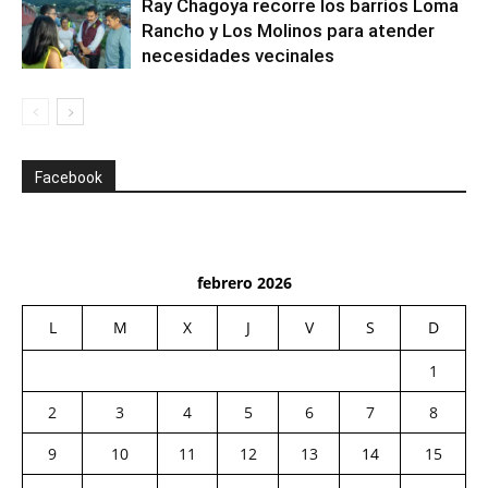
Ray Chagoya recorre los barrios Loma
Rancho y Los Molinos para atender
necesidades vecinales
Facebook
febrero 2026
L
M
X
J
V
S
D
1
2
3
4
5
6
7
8
9
10
11
12
13
14
15