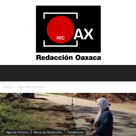
Redacción
Inicio
Agenda Política
Oaxaca
Agenda Política
Mesa de Redacción
Tendencias