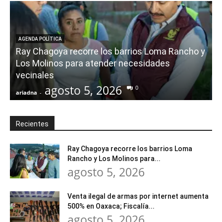
AGENDA POLÍTICA
Ray Chagoya recorre los barrios Loma Rancho y
Los Molinos para atender necesidades
vecinales
agosto 5, 2026
0
ariadna
-
a
Recientes
Ray Chagoya recorre los barrios Loma
Rancho y Los Molinos para...
agosto 5, 2026
Venta ilegal de armas por internet aumenta
500% en Oaxaca; Fiscalía...
agosto 5, 2026