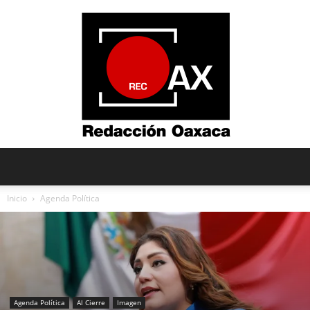
Redacción
Inicio
Agenda Política
Oaxaca
Agenda Política
Al Cierre
Imagen