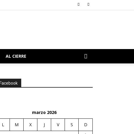
AL CIERRE
Facebook
marzo 2026
L
M
X
J
V
S
D