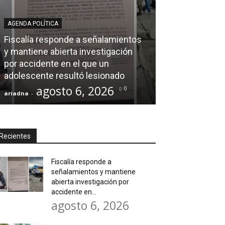
AGENDA POLÍTICA
AL CIERRE
Fiscalía responde a señalamientos
y mantiene abierta investigación
Ray Chagoya s
por accidente en el que un
Banco de Mate
adolescente resultó lesionado
en obras comun
agosto 6, 2026
agos
0
ariadna
-
ariadna
-
Recientes
Fiscalía responde a
señalamientos y mantiene
abierta investigación por
accidente en...
agosto 6, 2026