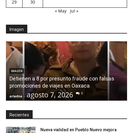
29
30
« May
Jul »
Imagen
IMAGEN
Detienen a 8 por presunto fraude con falsas
promociones de viajes en Oaxaca
agosto 7, 2026
0
ariadna
-
a
Recientes
Nueva vialidad en Pueblo Nuevo mejora