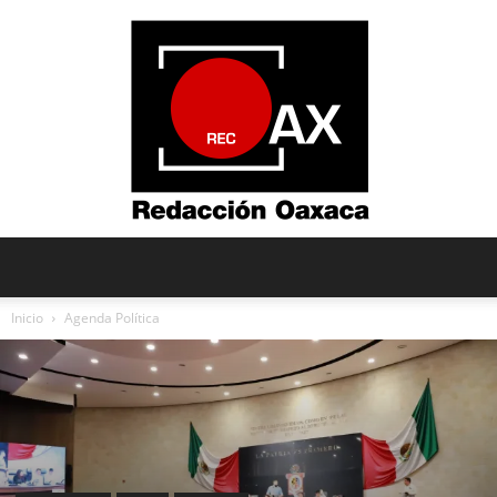
Redacción
Inicio
Agenda Política
Oaxaca