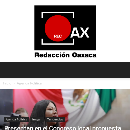
Redacción
Inicio
Agenda Política
Oaxaca
Agenda Política
Imagen
Tendencias
Presentan en el Congreso local propuesta