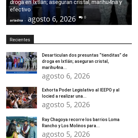
droga en Ixtlán; aseguran cristal, marihu4na y
i
efectivo
agosto 6, 2026
0
ariadna
-
a
Recientes
Desarticulan dos presuntas “tienditas” de
droga en Ixtlán; aseguran cristal,
marihu4na...
agosto 6, 2026
Exhorta Poder Legislativo al IEEPO y al
Iocied a realizar una...
agosto 5, 2026
Ray Chagoya recorre los barrios Loma
Rancho y Los Molinos para...
agosto 5, 2026