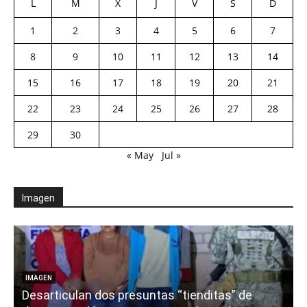
L
M
X
J
V
S
D
1
2
3
4
5
6
7
8
9
10
11
12
13
14
15
16
17
18
19
20
21
22
23
24
25
26
27
28
29
30
« May
Jul »
Imagen
E
IMAGEN
Desarticulan dos presuntas “tienditas” de
r