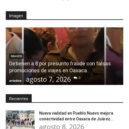
Imagen
IMAGEN
Detienen a 8 por presunto fraude con falsas
promociones de viajes en Oaxaca
agosto 7, 2026
0
ariadna
-
a
Recientes
Nueva vialidad en Pueblo Nuevo mejora
conectividad entre Oaxaca de Juárez...
agosto 8, 2026