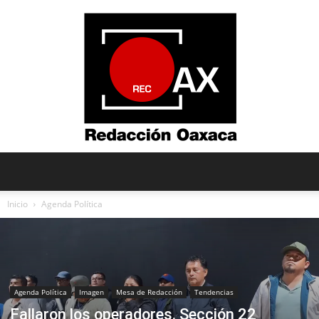
Redacción
Inicio
Agenda Política
Oaxaca
Agenda Política
Imagen
Mesa de Redacción
Tendencias
Fallaron los operadores. Sección 22