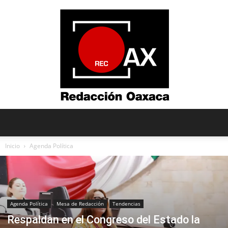
Redacción
Inicio
Agenda Política
Oaxaca
Agenda Política
Mesa de Redacción
Tendencias
Respaldan en el Congreso del Estado la