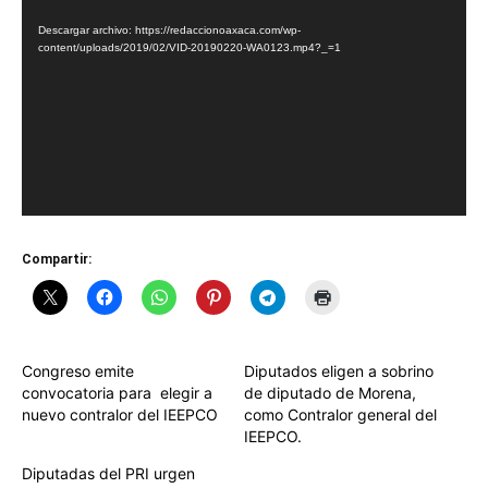
de
Descargar archivo: https://redaccionoaxaca.com/wp-
vídeo
content/uploads/2019/02/VID-20190220-WA0123.mp4?_=1
Compartir:
Congreso emite
Diputados eligen a sobrino
convocatoria para elegir a
de diputado de Morena,
nuevo contralor del IEEPCO
como Contralor general del
IEEPCO.
Diputadas del PRI urgen