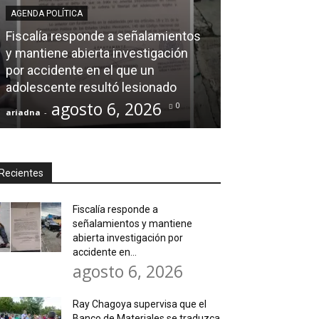
AGENDA POLÍTICA
AL CIERRE
Fiscalía responde a señalamientos
y mantiene abierta investigación
Ray Chagoya s
por accidente en el que un
Banco de Mate
adolescente resultó lesionado
en obras comun
agosto 6, 2026
agos
0
ariadna
-
ariadna
-
Recientes
Fiscalía responde a
señalamientos y mantiene
abierta investigación por
accidente en...
agosto 6, 2026
Ray Chagoya supervisa que el
Banco de Materiales se traduzca