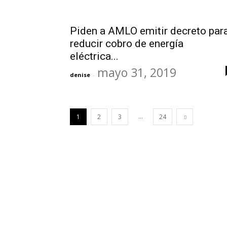
Piden a AMLO emitir decreto par
reducir cobro de energía
eléctrica...
mayo 31, 2019
denise
-
...
1
2
3
24