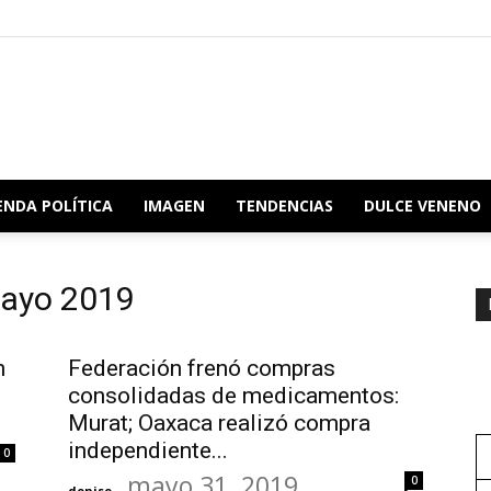
Redacción
ENDA POLÍTICA
IMAGEN
TENDENCIAS
DULCE VENENO
mayo 2019
Oaxaca
n
Federación frenó compras
consolidadas de medicamentos:
Murat; Oaxaca realizó compra
independiente...
0
mayo 31, 2019
0
denise
-