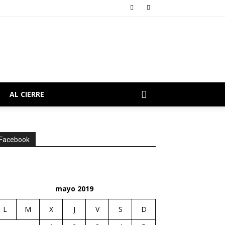
AL CIERRE
Facebook
mayo 2019
L
M
X
J
V
S
D