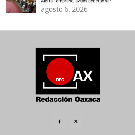
Alerta Temprana; avisos deberán ser...
agosto 6, 2026