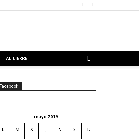
AL CIERRE
Facebook
mayo 2019
L
M
X
J
V
S
D