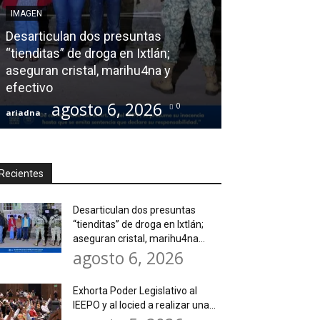
IMAGEN
Exhorta Poder 
Desarticulan dos presuntas
y al Iocied a r
“tienditas” de droga en Ixtlán;
técnica y estru
aseguran cristal, marihu4na y
instalaciones 
efectivo
Secundaria Gen
agosto 6, 2026
agos
0
ariadna
-
ariadna
-
Recientes
Desarticulan dos presuntas
“tienditas” de droga en Ixtlán;
aseguran cristal, marihu4na...
agosto 6, 2026
Exhorta Poder Legislativo al
IEEPO y al Iocied a realizar una...