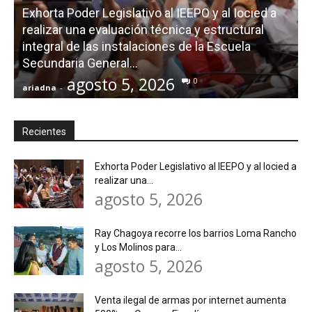
Exhorta Poder Legislativo al IEEPO y al Iocied a
realizar una evaluación técnica y estructural
integral de las instalaciones de la Escuela
Secundaria General...
agosto 5, 2026
0
ariadna
-
a
Recientes
Exhorta Poder Legislativo al IEEPO y al Iocied a
realizar una...
agosto 5, 2026
Ray Chagoya recorre los barrios Loma Rancho
y Los Molinos para...
agosto 5, 2026
Venta ilegal de armas por internet aumenta