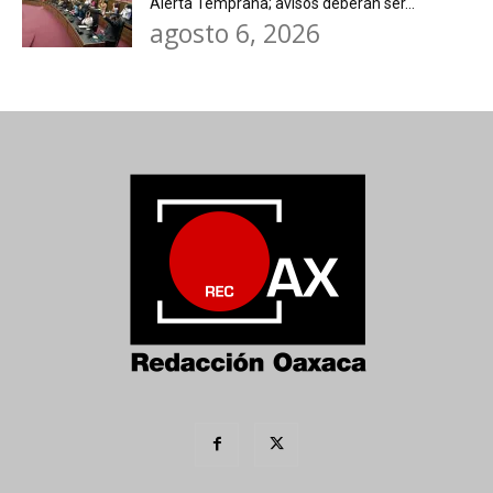
Alerta Temprana; avisos deberán ser...
agosto 6, 2026