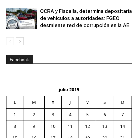
OCRA y Fiscalía, determina depositaría
de vehículos a autoridades: FGEO
desmiente red de corrupción en la AEI
Facebook
julio 2019
L
M
X
J
V
S
D
1
2
3
4
5
6
7
8
9
10
11
12
13
14
15
16
17
18
19
20
21