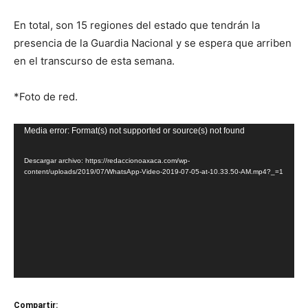
En total, son 15 regiones del estado que tendrán la
presencia de la Guardia Nacional y se espera que arriben
en el transcurso de esta semana.
*Foto de red.
Reproductor
Media error: Format(s) not supported or source(s) not found
de
Descargar archivo: https://redaccionoaxaca.com/wp-
vídeo
content/uploads/2019/07/WhatsApp-Video-2019-07-05-at-10.33.50-AM.mp4?_=1
Compartir: