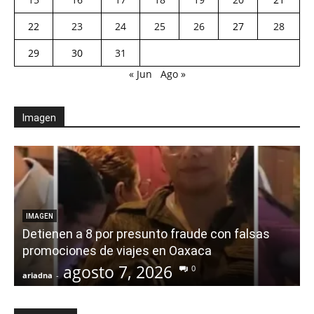
22
23
24
25
26
27
28
29
30
31
« Jun
Ago »
Imagen
IMAGEN
Detienen a 8 por presunto fraude con falsas
promociones de viajes en Oaxaca
agosto 7, 2026
0
ariadna
-
a