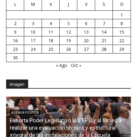
L
M
X
J
V
S
D
1
2
3
4
5
6
7
8
9
10
11
12
13
14
15
16
17
18
19
20
21
22
23
24
25
26
27
28
29
30
« Ago
Oct »
Imagen
AGENDA POLÍTICA
Exhorta Poder Legislativo al IEEPO y al Iocied a
realizar una evaluación técnica y estructural
integral de las instalaciones de la Escuela