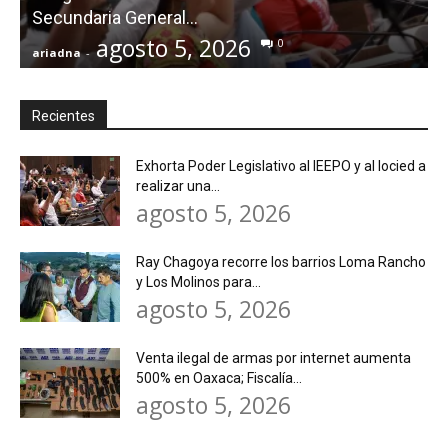
Secundaria General...
agosto 5, 2026
0
ariadna
-
a
Recientes
Exhorta Poder Legislativo al IEEPO y al Iocied a
realizar una...
agosto 5, 2026
Ray Chagoya recorre los barrios Loma Rancho
y Los Molinos para...
agosto 5, 2026
Venta ilegal de armas por internet aumenta
500% en Oaxaca; Fiscalía...
agosto 5, 2026