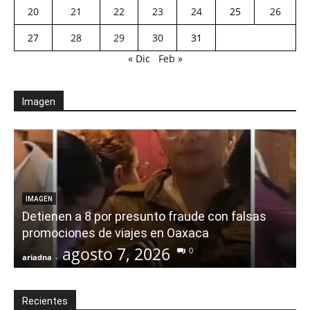
20
21
22
23
24
25
26
27
28
29
30
31
« Dic
Feb »
Imagen
IMAGEN
Detienen a 8 por presunto fraude con falsas
promociones de viajes en Oaxaca
agosto 7, 2026
0
ariadna
-
a
Recientes