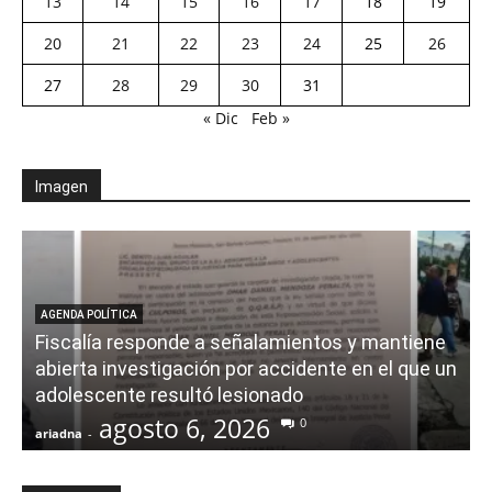
13
14
15
16
17
18
19
20
21
22
23
24
25
26
27
28
29
30
31
« Dic
Feb »
Imagen
AGENDA POLÍTICA
Fiscalía responde a señalamientos y mantiene
abierta investigación por accidente en el que un
adolescente resultó lesionado
agosto 6, 2026
0
ariadna
-
a