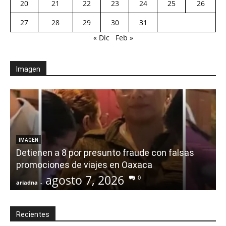
20
21
22
23
24
25
26
27
28
29
30
31
« Dic
Feb »
Imagen
IMAGEN
Detienen a 8 por presunto fraude con falsas
promociones de viajes en Oaxaca
agosto 7, 2026
0
ariadna
-
a
Recientes