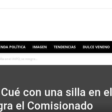
Redacción
NDA POLÍTICA
IMAGEN
TENDENCIAS
DULCE VENENO
la en el IAIPO; se integra...
Oaxaca
Cué con una silla en e
egra el Comisionado