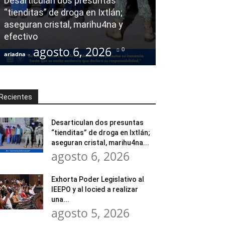
Desarticulan dos presuntas
y al Iocied a r
“tienditas” de droga en Ixtlán;
evaluación téc
aseguran cristal, marihu4na y
integral de las
efectivo
Escuela Secund
agosto 6, 2026
agost
0
ariadna
-
ariadna
-
Recientes
Desarticulan dos presuntas
“tienditas” de droga en Ixtlán;
aseguran cristal, marihu4na...
agosto 6, 2026
Exhorta Poder Legislativo al
IEEPO y al Iocied a realizar
una...
agosto 5, 2026