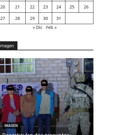
20
21
22
23
24
25
26
27
28
29
30
31
« Dic
Feb »
Imagen
AGENDA POLÍTICA
IMAGEN
Exhorta Poder 