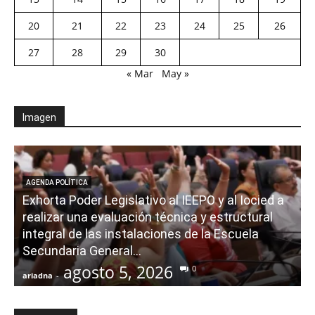
20
21
22
23
24
25
26
27
28
29
30
« Mar
May »
Imagen
AGENDA POLÍTICA
Exhorta Poder Legislativo al IEEPO y al Iocied a
realizar una evaluación técnica y estructural
integral de las instalaciones de la Escuela
Secundaria General...
agosto 5, 2026
0
ariadna
-
a