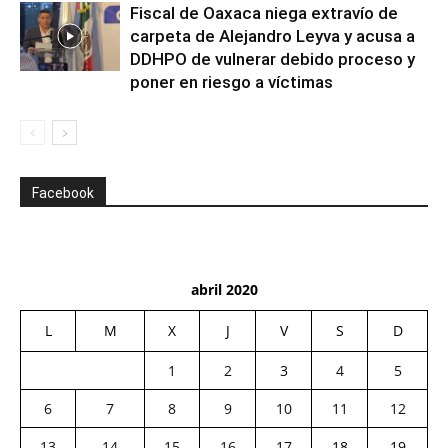
Fiscal de Oaxaca niega extravío de
carpeta de Alejandro Leyva y acusa a
DDHPO de vulnerar debido proceso y
poner en riesgo a víctimas
Facebook
abril 2020
L
M
X
J
V
S
D
1
2
3
4
5
6
7
8
9
10
11
12
13
14
15
16
17
18
19