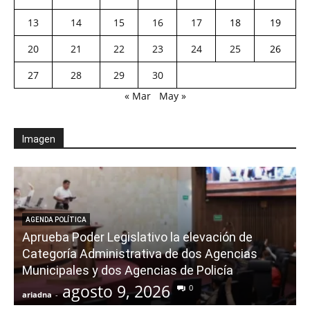
13
14
15
16
17
18
19
20
21
22
23
24
25
26
27
28
29
30
« Mar
May »
Imagen
AGENDA POLÍTICA
Aprueba Poder Legislativo la elevación de
Categoría Administrativa de dos Agencias
Municipales y dos Agencias de Policía
agosto 9, 2026
0
ariadna
-
a