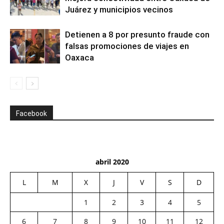
Juárez y municipios vecinos
Detienen a 8 por presunto fraude con
falsas promociones de viajes en
Oaxaca
Facebook
abril 2020
L
M
X
J
V
S
D
1
2
3
4
5
6
7
8
9
10
11
12