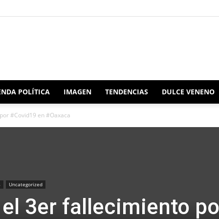
Redacción
NDA POLÍTICA
IMAGEN
TENDENCIAS
DULCE VENENO
o por #Covid19 en #Oaxaca
Oaxaca
s
Uncategorized
el 3er fallecimiento po