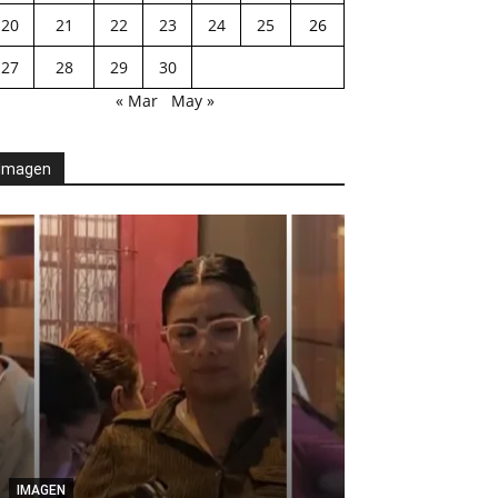
20
21
22
23
24
25
26
27
28
29
30
« Mar
May »
Imagen
AGENDA POLÍTICA
Desde el Legis
IMAGEN