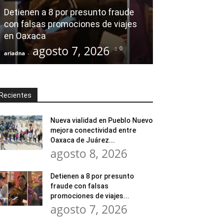
modernización
Detienen a 8 por presunto fraude
Tratamiento d
con falsas promociones de viajes
en Huajuapan 
en Oaxaca
transformar l
agosto 7, 2026
agost
0
ariadna
-
ariadna
-
Recientes
Nueva vialidad en Pueblo Nuevo
mejora conectividad entre
Oaxaca de Juárez...
agosto 8, 2026
Detienen a 8 por presunto
fraude con falsas
promociones de viajes...
agosto 7, 2026