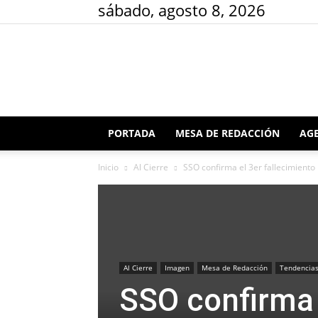
sábado, agosto 8, 2026
PORTADA
MESA DE REDACCIÓN
AGE
Inicio
Al Cierre
SSO confirma el 3er fallecimient
Al Cierre
Imagen
Mesa de Redacción
Tendencia
SSO confirma 