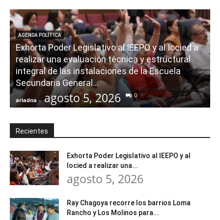
AGENDA POLÍTICA
Exhorta Poder Legislativo al IEEPO y al Iocied a
realizar una evaluación técnica y estructural
integral de las instalaciones de la Escuela
Secundaria General...
agosto 5, 2026
0
ariadna
-
a
Recientes
Exhorta Poder Legislativo al IEEPO y al
Iocied a realizar una...
agosto 5, 2026
Ray Chagoya recorre los barrios Loma
Rancho y Los Molinos para...