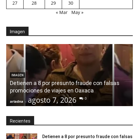
27
28
29
30
« Mar
May »
Imagen
IMAGEN
Detienen a 8 por presunto fraude con falsas
promociones de viajes en Oaxaca
agosto 7, 2026
0
ariadna
-
a
Recientes
Detienen a 8 por presunto fraude con falsas