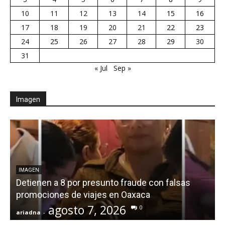
10
11
12
13
14
15
16
17
18
19
20
21
22
23
24
25
26
27
28
29
30
31
« Jul
Sep »
Imagen
IMAGEN
Detienen a 8 por presunto fraude con falsas
promociones de viajes en Oaxaca
agosto 7, 2026
0
ariadna
-
a