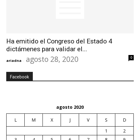
Ha emitido el Congreso del Estado 4
dictámenes para validar el...
agosto 28, 2020
0
ariadna
-
Facebook
agosto 2020
L
M
X
J
V
S
D
1
2
3
4
5
6
7
8
9