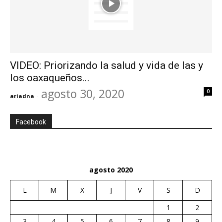
VIDEO: Priorizando la salud y vida de las y
los oaxaqueños...
agosto 30, 2020
0
ariadna
-
Facebook
agosto 2020
L
M
X
J
V
S
D
1
2
3
4
5
6
7
8
9