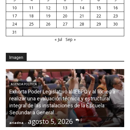
10
11
12
13
14
15
16
17
18
19
20
21
22
23
24
25
26
27
28
29
30
31
« Jul
Sep »
Imagen
AGENDA POLÍTICA
Exhorta Poder Legislativo al IEEPO y al Iocied a
realizar una evaluación técnica y estructural
integral de las instalaciones de la Escuela
Secundaria General...
agosto 5, 2026
0
ariadna
-
a