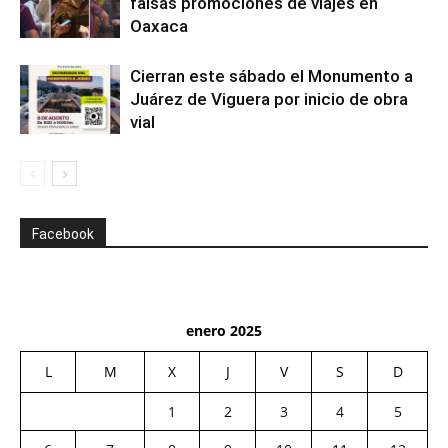
falsas promociones de viajes en
Oaxaca
Cierran este sábado el Monumento a
Juárez de Viguera por inicio de obra
vial
Facebook
enero 2025
L
M
X
J
V
S
D
1
2
3
4
5