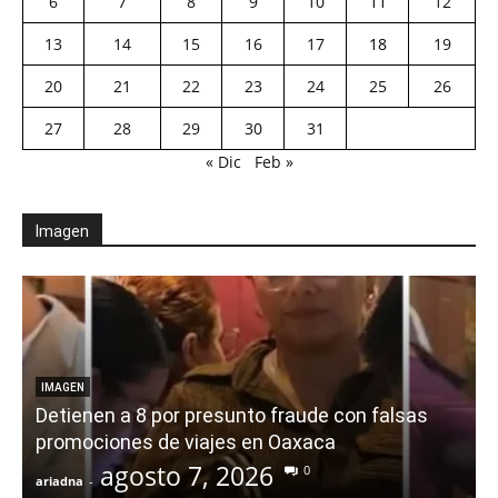
6
7
8
9
10
11
12
13
14
15
16
17
18
19
20
21
22
23
24
25
26
27
28
29
30
31
« Dic
Feb »
Imagen
IMAGEN
Detienen a 8 por presunto fraude con falsas
promociones de viajes en Oaxaca
agosto 7, 2026
0
ariadna
-
a