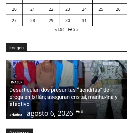
20
21
22
23
24
25
26
27
28
29
30
31
« Dic
Feb »
Imagen
E
IMAGEN
Desarticulan dos presuntas “tienditas” de
r
droga en Ixtlán; aseguran cristal, marihu4na y
i
efectivo
agosto 6, 2026
0
ariadna
-
a