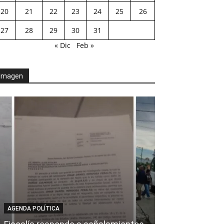
20
21
22
23
24
25
26
27
28
29
30
31
« Dic
Feb »
Imagen
AGENDA POLÍTICA
AL CIERRE