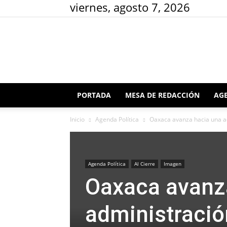
viernes, agosto 7, 2026
PORTADA
MESA DE REDACCIÓN
AGE
Inicio
Agenda Política
Oaxaca avanza hacia una ad
Agenda Política
Al Cierre
Imagen
Oaxaca avanz
administración