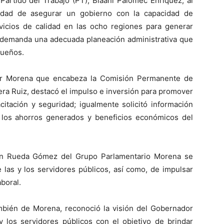
Partido del Trabajo (PT), Biaani Palomec Enríquez, al
sidad de asegurar un gobierno con la capacidad de
rvicios de calidad en las ocho regiones para generar
e demanda una adecuada planeación administrativa que
queños.
por Morena que encabeza la Comisión Permanente de
era Ruiz, destacó el impulso e inversión para promover
acitación y seguridad; igualmente solicitó información
 los ahorros generados y beneficios económicos del
ión Rueda Gómez del Grupo Parlamentario Morena se
 las y los servidores públicos, así como, de impulsar
boral.
ambién de Morena, reconoció la visión del Gobernador
y los servidores públicos con el objetivo de brindar