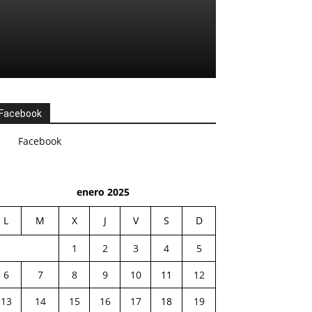
Facebook
Facebook
enero 2025
L
M
X
J
V
S
D
1
2
3
4
5
6
7
8
9
10
11
12
13
14
15
16
17
18
19