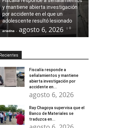
Fiscalía responde a señalamientos
y mantiene abierta investigación
Ray Chagoya s
por accidente en el que un
Banco de Mate
adolescente resultó lesionado
en obras comu
agosto 6, 2026
agost
0
ariadna
-
ariadna
-
Recientes
Fiscalía responde a
señalamientos y mantiene
abierta investigación por
accidente en...
agosto 6, 2026
Ray Chagoya supervisa que el
Banco de Materiales se
traduzca en...
agosto 6, 2026