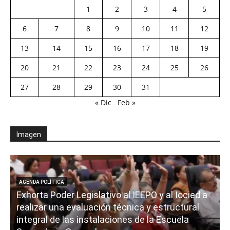
1
2
3
4
5
6
7
8
9
10
11
12
13
14
15
16
17
18
19
20
21
22
23
24
25
26
27
28
29
30
31
« Dic
Feb »
Imagen
AGENDA POLÍTICA
Exhorta Poder Legislativo al IEEPO y al Iocied a
realizar una evaluación técnica y estructural
integral de las instalaciones de la Escuela