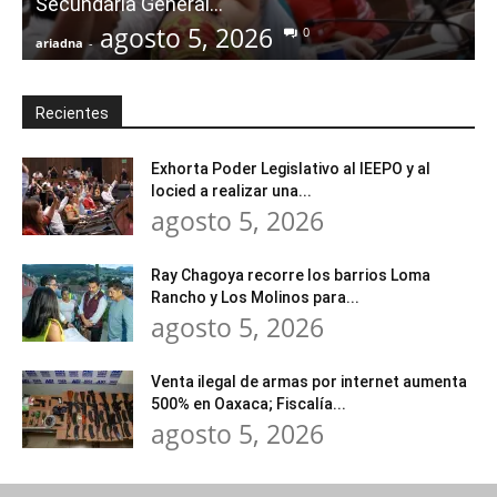
Secundaria General...
agosto 5, 2026
0
ariadna
-
a
Recientes
Exhorta Poder Legislativo al IEEPO y al
Iocied a realizar una...
agosto 5, 2026
Ray Chagoya recorre los barrios Loma
Rancho y Los Molinos para...
agosto 5, 2026
Venta ilegal de armas por internet aumenta
500% en Oaxaca; Fiscalía...
agosto 5, 2026