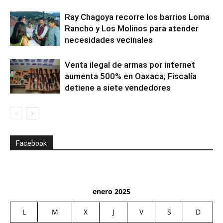
Ray Chagoya recorre los barrios Loma
Rancho y Los Molinos para atender
necesidades vecinales
Venta ilegal de armas por internet
aumenta 500% en Oaxaca; Fiscalía
detiene a siete vendedores
Facebook
enero 2025
L
M
X
J
V
S
D