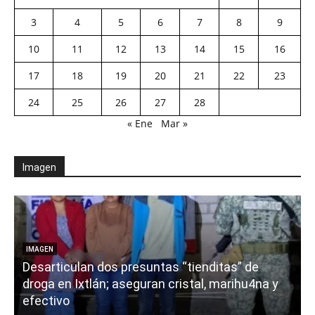
3
4
5
6
7
8
9
10
11
12
13
14
15
16
17
18
19
20
21
22
23
24
25
26
27
28
« Ene
Mar »
Imagen
E
IMAGEN
Desarticulan dos presuntas “tienditas” de
r
droga en Ixtlán; aseguran cristal, marihu4na y
i
efectivo