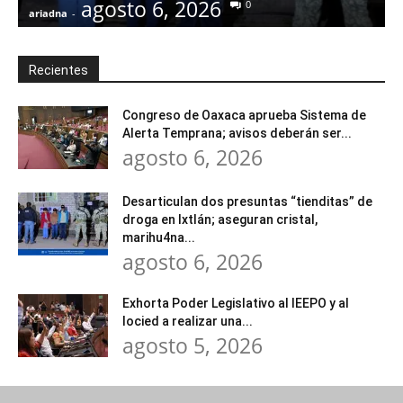
agosto 6, 2026
0
ariadna
-
a
Recientes
Congreso de Oaxaca aprueba Sistema de
Alerta Temprana; avisos deberán ser...
agosto 6, 2026
Desarticulan dos presuntas “tienditas” de
droga en Ixtlán; aseguran cristal,
marihu4na...
agosto 6, 2026
Exhorta Poder Legislativo al IEEPO y al
Iocied a realizar una...
agosto 5, 2026