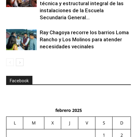
técnica y estructural integral de las
instalaciones de la Escuela
Secundaria General...
Ray Chagoya recorre los barrios Loma
Rancho y Los Molinos para atender
necesidades vecinales
Facebook
febrero 2025
L
M
X
J
V
S
D
1
2