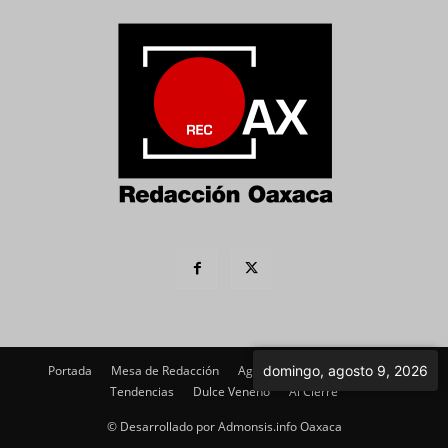
Portada
Mesa de Redacción
Agenda Política
domingo, agosto 9, 2026
Imagen
Tendencias
Dulce Veneno
Al Cierre
© Desarrollado por Admonsis.info Oaxaca