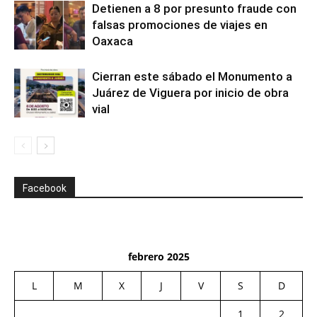
Detienen a 8 por presunto fraude con
falsas promociones de viajes en
Oaxaca
Cierran este sábado el Monumento a
Juárez de Viguera por inicio de obra
vial
Facebook
febrero 2025
L
M
X
J
V
S
D
1
2