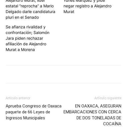
Alejandro Murat; líder
Yunes Márquez y pide
estatal “reprocha” a Mario
negar registro a Alejandro
Delgado darle candidatura
Murat
pluri en el Senado
Se afianza rivalidad y
confrontación; Salomón
Jara piden rechazar
afiliación de Alejandro
Murat a Morena
Artículo anterior
Artículo siguiente
Aprueba Congreso de Oaxaca
EN OAXACA, ASEGURAN
paquete de 66 Leyes de
EMBARCACIONES CON CERCA
Ingresos Municipales
DE DOS TONELADAS DE
COCAÍNA