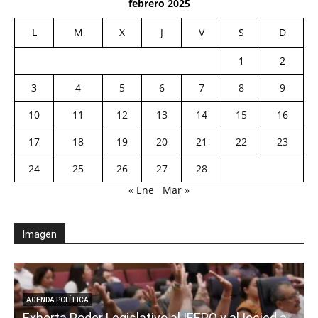
febrero 2025
L
M
X
J
V
S
D
1
2
3
4
5
6
7
8
9
10
11
12
13
14
15
16
17
18
19
20
21
22
23
24
25
26
27
28
« Ene
Mar »
Imagen
AGENDA POLÍTICA
Exhorta Poder Legislativo al IEEPO y al Iocied a