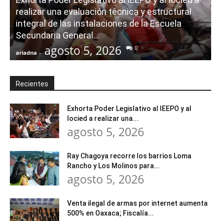
realizar una evaluación técnica y estructural
integral de las instalaciones de la Escuela
Secundaria General...
agosto 5, 2026
0
ariadna
-
a
Recientes
Exhorta Poder Legislativo al IEEPO y al
Iocied a realizar una...
agosto 5, 2026
Ray Chagoya recorre los barrios Loma
Rancho y Los Molinos para...
agosto 5, 2026
Venta ilegal de armas por internet aumenta
500% en Oaxaca; Fiscalía...