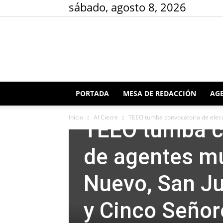
sábado, agosto 8, 2026
PORTADA
MESA DE REDACCIÓN
AGE
Al Cierre
Imagen
Mesa de Redacción
Inicio
Al Cierre
TEEO tumba convocatoria de elecc
TEEO tumba c
de agentes mu
Nuevo, San Ju
y Cinco Señor