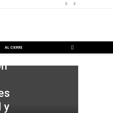
AL CIERRE
ón
es
 y