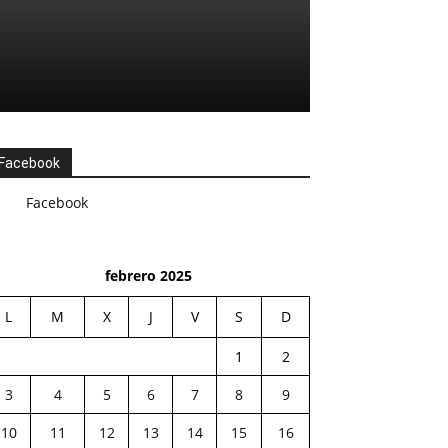
Facebook
Facebook
febrero 2025
L
M
X
J
V
S
D
1
2
3
4
5
6
7
8
9
10
11
12
13
14
15
16