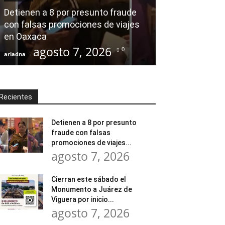
modernización
Detienen a 8 por presunto fraude
Tratamiento d
con falsas promociones de viajes
en Huajuapan 
en Oaxaca
transformar l
agosto 7, 2026
agost
0
ariadna
-
ariadna
-
Recientes
Detienen a 8 por presunto
fraude con falsas
promociones de viajes...
agosto 7, 2026
Cierran este sábado el
Monumento a Juárez de
Viguera por inicio...
agosto 7, 2026