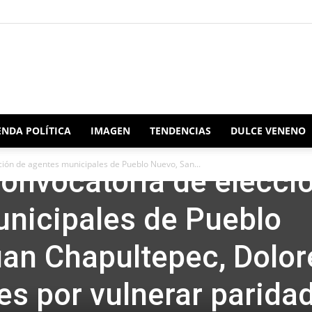
Redacción
NDA POLÍTICA
IMAGEN
TENDENCIAS
DULCE VENENO
ión de agentes municipales de Pueblo Nuevo, San...
onvocatoria de elecci
Oaxaca
nicipales de Pueblo
an Chapultepec, Dolor
es por vulnerar paridad