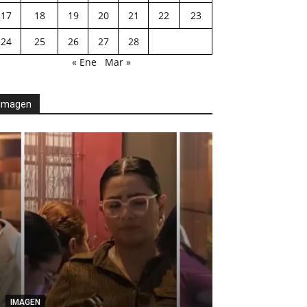
17
18
19
20
21
22
23
24
25
26
27
28
« Ene
Mar »
Imagen
AGENDA POLÍTICA
Desde el Legis
IMAGEN