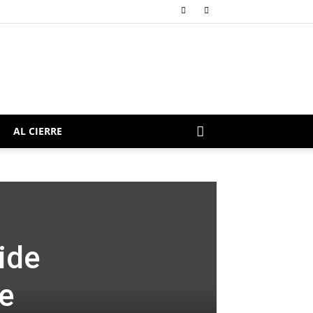
AL CIERRE
ide
de