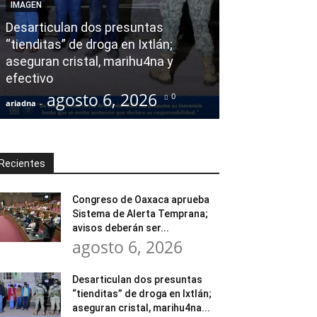
IMAGEN
Exhorta Poder 
Desarticulan dos presuntas
y al Iocied a r
“tienditas” de droga en Ixtlán;
evaluación téc
aseguran cristal, marihu4na y
integral de las
efectivo
Escuela Secund
agosto 6, 2026
agost
0
ariadna
-
ariadna
-
Recientes
Congreso de Oaxaca aprueba
Sistema de Alerta Temprana;
avisos deberán ser...
agosto 6, 2026
Desarticulan dos presuntas
“tienditas” de droga en Ixtlán;
aseguran cristal, marihu4na...