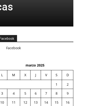
cas
Facebook
Facebook
marzo 2025
L
M
X
J
V
S
D
1
2
3
4
5
6
7
8
9
10
11
12
13
14
15
16