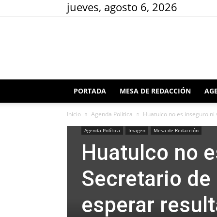
jueves, agosto 6, 2026
PORTADA
MESA DE REDACCIÓN
AGE
Inicio
Agenda Política
Huatulco no es inseguro ni 
Agenda Política
Imagen
Mesa de Redacción
Huatulco no es
Secretario de
esperar resul