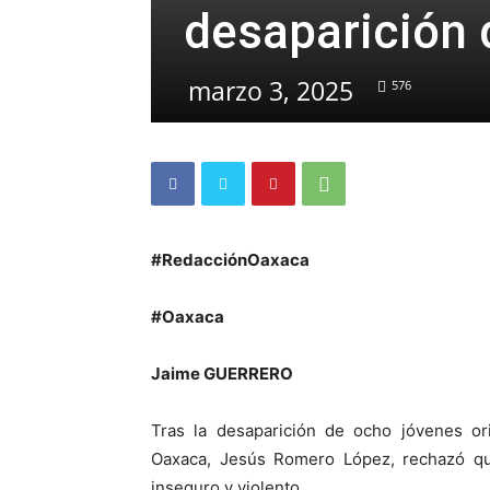
desaparición 
marzo 3, 2025
576
#RedacciónOaxaca
#Oaxaca
Jaime GUERRERO
Tras la desaparición de ocho jóvenes ori
Oaxaca, Jesús Romero López, rechazó que
inseguro y violento.