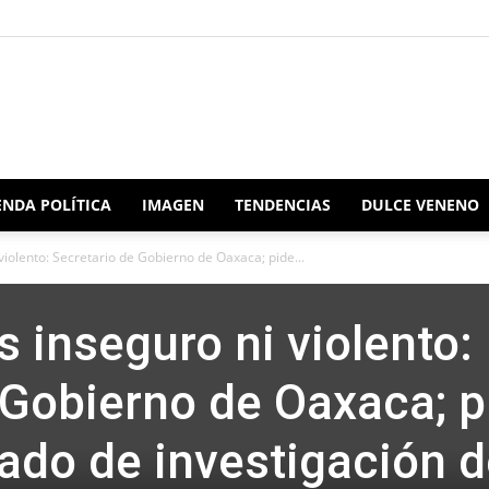
Redacción
NDA POLÍTICA
IMAGEN
TENDENCIAS
DULCE VENENO
violento: Secretario de Gobierno de Oaxaca; pide...
Oaxaca
 inseguro ni violento:
 Gobierno de Oaxaca; p
tado de investigación 