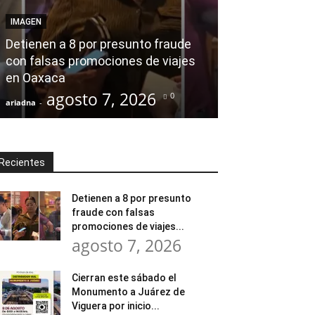
Desde el Legis
IMAGEN
modernización
Detienen a 8 por presunto fraude
Tratamiento d
con falsas promociones de viajes
en Huajuapan 
en Oaxaca
transformar l
agosto 7, 2026
agost
0
ariadna
-
ariadna
-
Recientes
Detienen a 8 por presunto
fraude con falsas
promociones de viajes...
agosto 7, 2026
Cierran este sábado el
Monumento a Juárez de
Viguera por inicio...