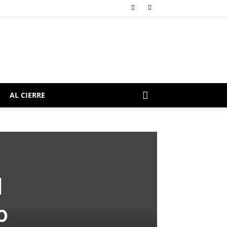
AL CIERRE
l
o