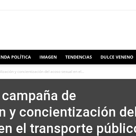
Redacción
NDA POLÍTICA
IMAGEN
TENDENCIAS
DULCE VENENO
ación y concientización del acoso sexual en el...
Oaxaca
 campaña de
n y concientización de
en el transporte públic