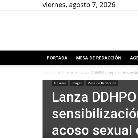
viernes, agosto 7, 2026
PORTADA
MESA DE REDACCIÓN
AGE
Inicio
Al Cierre
Lanza DDHPO campaña de sensibiliz
Al Cierre
Imagen
Mesa de Redacción
Lanza DDHPO
sensibilizació
acoso sexual 