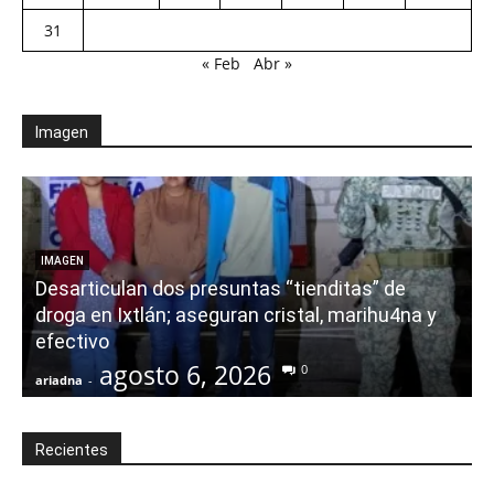
31
« Feb
Abr »
Imagen
E
IMAGEN
Desarticulan dos presuntas “tienditas” de
r
droga en Ixtlán; aseguran cristal, marihu4na y
i
efectivo
agosto 6, 2026
0
ariadna
-
a
Recientes