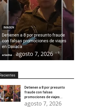
AGENDA POLÍTICA
Desde el Legis
IMAGEN
modernización
Detienen a 8 por presunto fraude
Tratamiento d
con falsas promociones de viajes
en Huajuapan 
en Oaxaca
transformar l
agosto 7, 2026
agost
0
ariadna
-
ariadna
-
Recientes
Detienen a 8 por presunto
fraude con falsas
promociones de viajes...
agosto 7, 2026