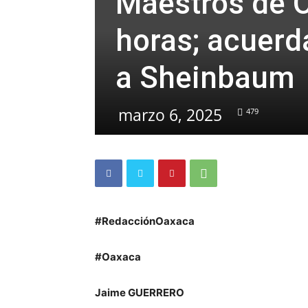
Maestros de O
horas; acuerd
a Sheinbaum
marzo 6, 2025
479
#RedacciónOaxaca
#Oaxaca
Jaime GUERRERO