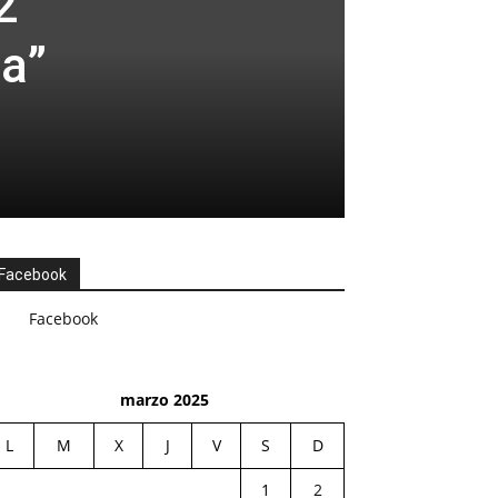
2
ca”
Facebook
Facebook
marzo 2025
L
M
X
J
V
S
D
1
2