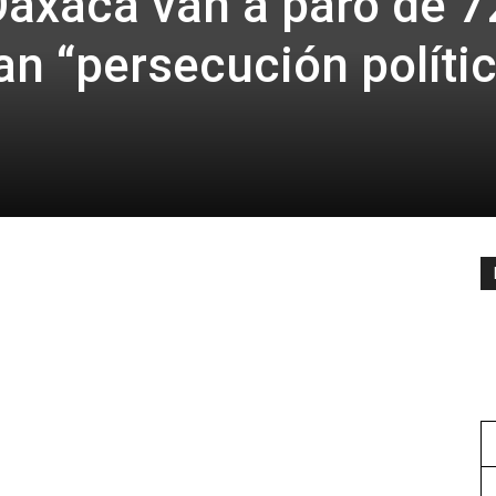
axaca van a paro de 7
an “persecución políti