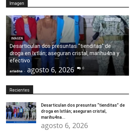
Imagen
E
IMAGEN
Desarticulan dos presuntas “tienditas” de
r
droga en Ixtlán; aseguran cristal, marihu4na y
i
efectivo
agosto 6, 2026
0
ariadna
-
a
Recientes
Desarticulan dos presuntas “tienditas” de
droga en Ixtlán; aseguran cristal,
marihu4na...
agosto 6, 2026