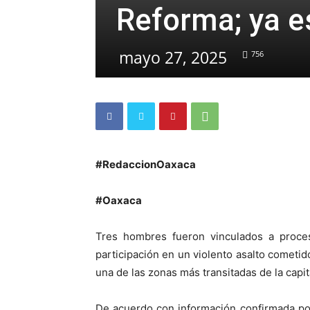
Reforma; ya e
mayo 27, 2025
756
#RedaccionOaxaca
#Oaxaca
Tres hombres fueron vinculados a proces
participación en un violento asalto cometi
una de las zonas más transitadas de la capi
De acuerdo con información confirmada por 