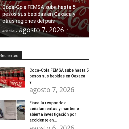
Fiscalía resp
Coca-Cola FEMSA sube hasta 5
y mantiene abi
pesos sus bebidas en Oaxaca y
por accidente 
otras regiones del país
adolescente r
agosto 7, 2026
agost
0
ariadna
-
ariadna
-
Recientes
Coca-Cola FEMSA sube hasta 5
pesos sus bebidas en Oaxaca
y...
agosto 7, 2026
Fiscalía responde a
señalamientos y mantiene
abierta investigación por
accidente en...
agosto 6, 2026