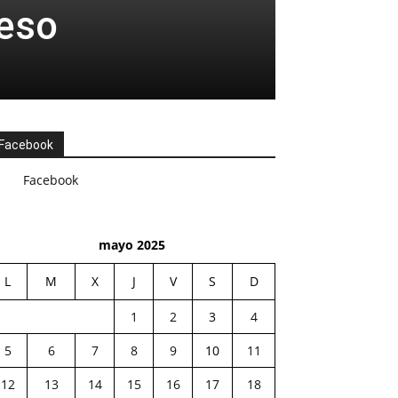
ceso
Facebook
Facebook
mayo 2025
L
M
X
J
V
S
D
1
2
3
4
5
6
7
8
9
10
11
12
13
14
15
16
17
18