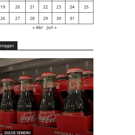
19
20
21
22
23
24
25
26
27
28
29
30
31
« Abr
Jun »
Imagen
AGENDA POLÍTICA
DULCE VENENO