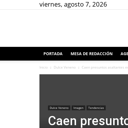
viernes, agosto 7, 2026
PORTADA
MESA DE REDACCIÓN
AGE
Inicio
Dulce Veneno
Caen presuntos asaltantes en
Dulce Veneno
Imagen
Tendencias
Caen presunto