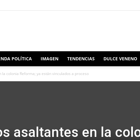
Redacción
NDA POLÍTICA
IMAGEN
TENDENCIAS
DULCE VENENO
 la colonia Reforma; ya están vinculados a proceso
Oaxaca
s asaltantes en la col