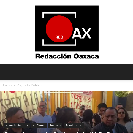
Redacción
Inicio
Agenda Política
Oaxaca
Agenda Política
Al Cierre
Imagen
Tendencias