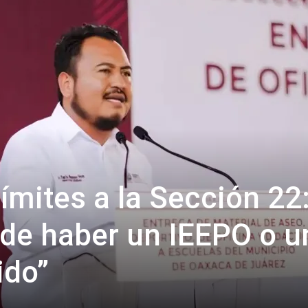
ímites a la Sección 22
de haber un IEEPO o u
ido”